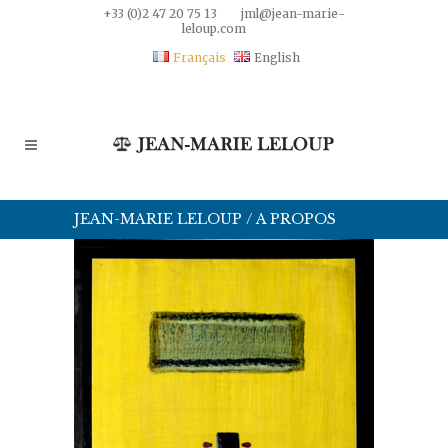
+33 (0)2 47 20 75 13
jml@jean-marie-
leloup.com
Français
English
JEAN-MARIE LELOUP
/
A PROPOS