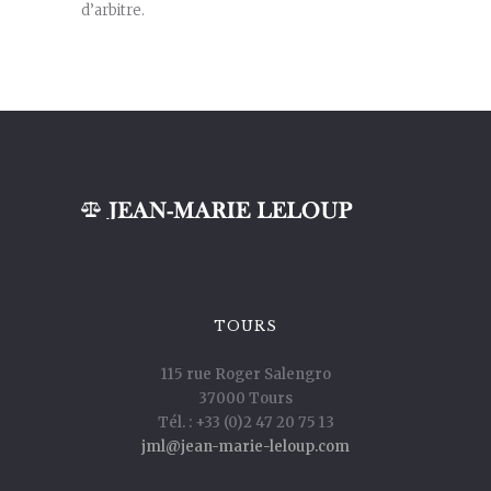
d’arbitre.
TOURS
115 rue Roger Salengro
37000 Tours
Tél. : +33 (0)2 47 20 75 13
jml@jean-marie-leloup.com