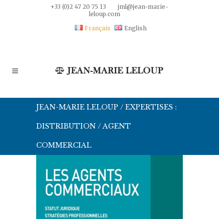
+33 (0)2 47 20 75 13
jml@jean-marie-
leloup.com
Français
English
JEAN-MARIE LELOUP
/
EXPERTISES :
DISTRIBUTION
/
AGENT
COMMERCIAL