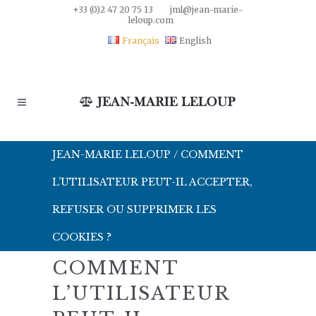
+33 (0)2 47 20 75 13
jml@jean-marie-
leloup.com
Français
English
JEAN-MARIE LELOUP
/
COMMENT
L’UTILISATEUR PEUT-IL ACCEPTER,
REFUSER OU SUPPRIMER LES
COOKIES ?
COMMENT
L’UTILISATEUR