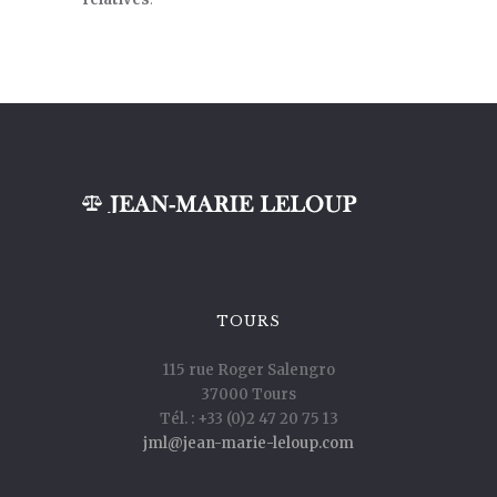
TOURS
115 rue Roger Salengro
37000 Tours
Tél. : +33 (0)2 47 20 75 13
jml@jean-marie-leloup.com